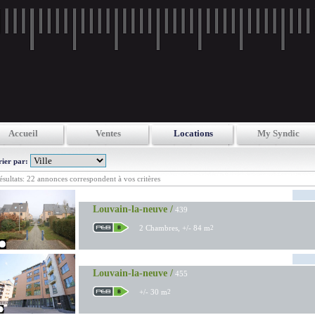
Accueil
Ventes
Locations
My Syndic
rier par:
ésultats: 22 annonces correspondent à vos critères
Louvain-la-neuve /
439
2 Chambres, +/- 84 m
2
Louvain-la-neuve /
455
+/- 30 m
2