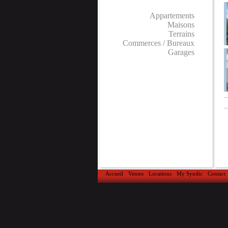
Appartements
Maisons
Terrains
Commerces / Bureaux
Garages
Accueil
Ventes
Locations
My Syndic
Contact