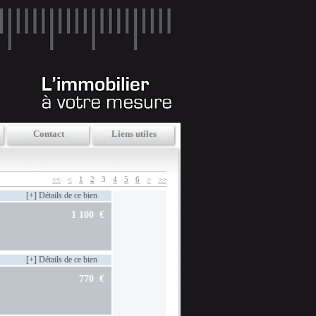
Contact
Liens utiles
<<
<
1
2
3
4
5
6
>
>>
[+] Détails de ce bien
1 100 €
[+] Détails de ce bien
770 €