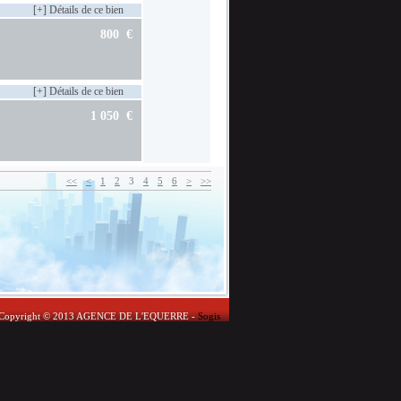
[+] Détails de ce bien
800 €
[+] Détails de ce bien
1 050 €
<<
<
1
2
3
4
5
6
>
>>
Copyright © 2013 AGENCE DE L'EQUERRE -
Sogis