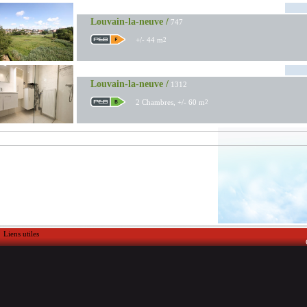
Louvain-la-neuve /
747
+/- 44 m
2
Louvain-la-neuve /
1312
2 Chambres, +/- 60 m
2
Liens utiles