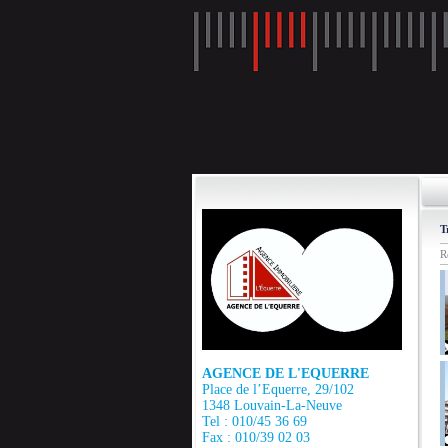
T
R
AGENCE DE L'EQUERRE
Place de l’Equerre, 29/102
1348 Louvain-La-Neuve
Tel : 010/45 36 69
Fax : 010/39 02 03