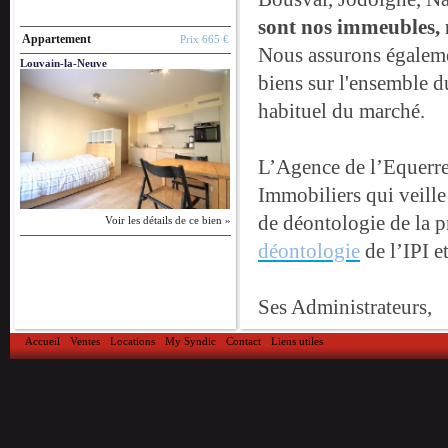
sont nos immeubles, n
Appartement
Prix 665 €
Nous assurons égalem
Louvain-la-Neuve
biens sur l'ensemble du
habituel du marché.
L’Agence de l’Equerre 
Immobiliers qui veille
de déontologie de la p
Voir les détails de ce bien »
déontologie
de l’IPI e
Ses Administrateurs,
Eric Sterkendries (syn
Accueil
Ventes
Locations
My Syndic
Contact
Liens utiles
de 30 ans dans la gest
copropriétés, des bur
résidentiels,
Il est Maître de sta