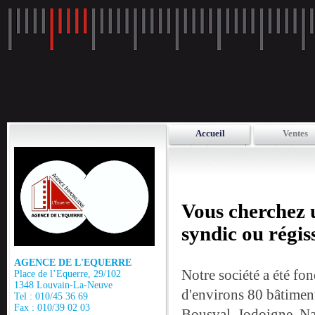
Accueil
Ventes
Vous cherchez u
syndic ou régis
AGENCE DE L'EQUERRE
Notre société a été fo
Place de l’Equerre, 29/102
1348 Louvain-La-Neuve
d'environs 80 bâtimen
Tel : 010/45 36 69
Fax : 010/39 02 03
Bousval, Jodoigne, N